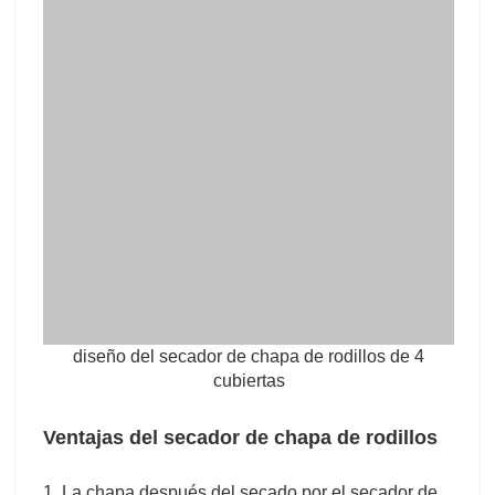
Ventajas del secador de chapa de rodillos
1. La chapa después del secado por el secador de
chapa Shine es suave y el contenido de humedad
es uniforme, y el tambor de alta temperatura tiene
contacto directo con la chapa húmeda para la
transferencia de calor, y la eficiencia térmica es alta,
la pérdida de calor es pequeña y la pérdida de calor
se reduce. el precio de venta de la chapa seca por
secador de chapa de rodillos es más alto que el
secado natural.
2. La máquina de secado de chapa de rodillo adopta
la conversión de frecuencia para ajustar la
velocidad de alimentación de acuerdo con el grosor
de su chapa y el contenido de humedad para lograr
un efecto de secado ideal.
3. Modelos de producción estandarizados, pueden
hacer diferentes secciones o cubiertas de acuerdo