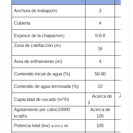
Agotamiento por calor
10000
Acerca de
Acer
(
kcal/h
105
de11
)
Potencia total (kw)
105
110
acerca de
Tamaño total LxW
m
31*5.5
33*5
(
)
Caso de cliente