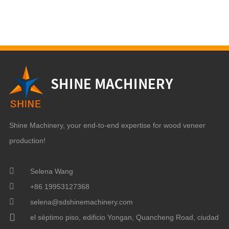
+86 19953127368
selena@sdshinemachinery.com
el séptimo piso, edificio Yongan, Quancheng Road, ciudad
de Jinan, China