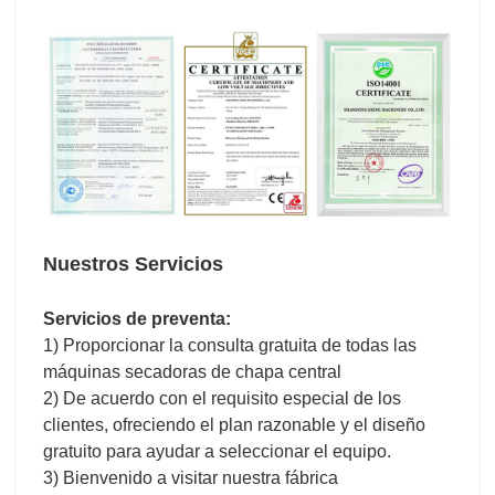
2) De acuerdo con el requisito especial de los
clientes, ofreciendo el plan razonable y el diseño
gratuito para ayudar a seleccionar el equipo.
3) Bienvenido a visitar nuestra fábrica
Servicios durante las ventas:
1) Inspeccione la máquina antes de salir de la
fábrica.
2) Instalar y depurar el equipo en el extranjero
3) Capacitar al operador de primera línea.
Servicios postventa:
1) Servicio en línea las 24 horas
2) Proporcionar el VIDEO con Instalar y depurar el
equipo
3) Proporcionar intercambio técnico
4) El servicio puerta a puerta es posible
Embalaje y transporte de productos