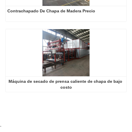
-
Shine Machinery, your end-to-end expertise for wood veneer
production!
Selena Wang