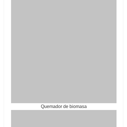
Quemador de biomasa
diseño del secador de chapa de rodillos de 4
cubiertas