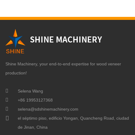
Shine Machinery, your end-to-end expertise for wood veneer
production!
Selena Wang
+86 19953127368
selena@sdshinemachinery.com
el séptimo piso, edificio Yongan, Quancheng Road, ciudad
de Jinan, China