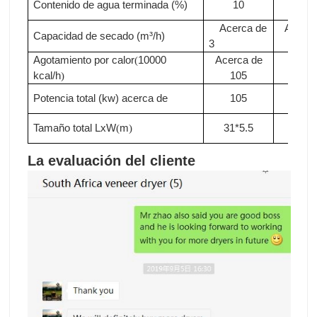
Contenido de agua terminada (%)
10
10
Acerca de
Acerca
Capacidad de secado (m³/h)
3
3.3
Agotamiento por calor
10000
Acerca de
Acer
(
kcal/h
105
de11
)
Potencia total (kw)
acerca de
105
110
Tamaño total LxW
m
31*5.5
33*5
(
)
La evaluación del cliente