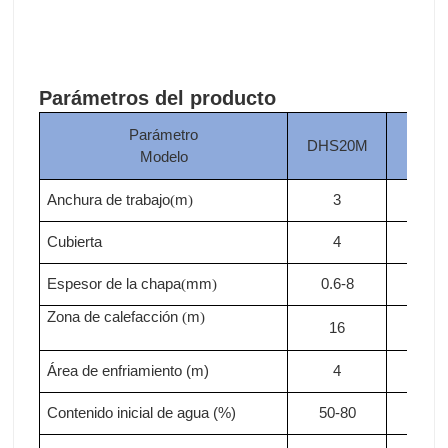
Parámetros del producto
Parámetro
DHS20M
DHS
Modelo
Anchura de trabajo
m
3
3
(
)
Cubierta
4
4
Espesor de la chapa
mm
0.6-8
0.6-
(
)
Zona de calefacción
m
(
)
16
18
Área de enfriamiento (m)
4
4
Contenido inicial de agua (%)
50-80
50-8