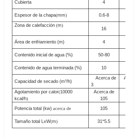
Cubierta
4
4
Espesor de la chapa
mm
0.6-8
0.6-
(
)
Zona de calefacción
m
(
)
16
18
Área de enfriamiento (m)
4
4
Contenido inicial de agua (%)
50-80
50-8
Contenido de agua terminada (%)
10
10
Acerca de
Acerca
Capacidad de secado (m³/h)
3
3.3
Agotamiento por calor
10000
Acerca de
Acer
(
kcal/h
105
de11
)
Potencia total (kw)
105
110
acerca de
Tamaño total LxW
m
31*5.5
33*5
(
)