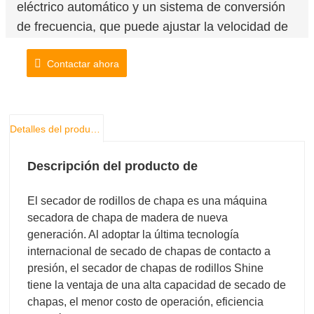
eléctrico automático y un sistema de conversión
de frecuencia, que puede ajustar la velocidad de
transmisión y la temperatura automáticamente de
Contactar ahora
acuerdo con el grosor de la chapa y el contenido
de humedad para lograr un efecto de secado
ideal. Equipado con un alimentador automático de
chapas y un sistema de recolección automático,
Detalles del producto
que no solo mejora la eficiencia del secado sino
que también ahorra costos de mano de obra en
Descripción del producto de
su mayoría.
El secador de rodillos de chapa es una máquina
secadora de chapa de madera de nueva
generación. Al adoptar la última tecnología
internacional de secado de chapas de contacto a
presión, el secador de chapas de rodillos Shine
tiene la ventaja de una alta capacidad de secado de
chapas, el menor costo de operación, eficiencia