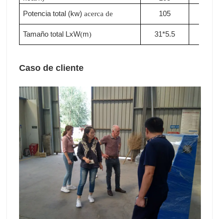
Potencia total (kw)
105
110
acerca de
Tamaño total LxW
m
31*5.5
33*5
(
)
Caso de cliente