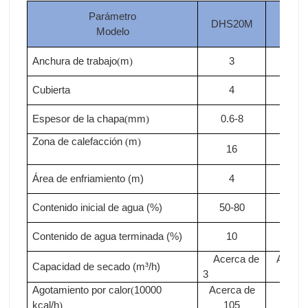
Parámetro
DHS20M
DHS
Modelo
Anchura de trabajo
m
3
3
(
)
Cubierta
4
4
Espesor de la chapa
mm
0.6-8
0.6-
(
)
Zona de calefacción
m
(
)
16
18
Área de enfriamiento (m)
4
4
Contenido inicial de agua (%)
50-80
50-8
Contenido de agua terminada (%)
10
10
Acerca de
Acerca
Capacidad de secado (m³/h)
3
3.3
Agotamiento por calor
10000
Acerca de
Acer
(
kcal/h
105
de11
)