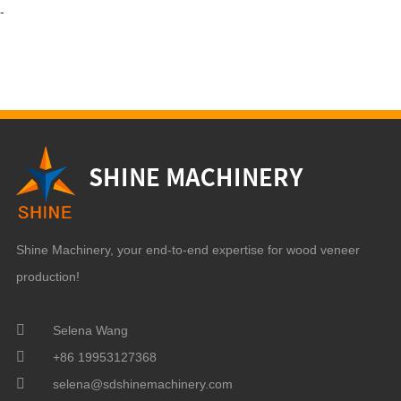
-
Shine Machinery, your end-to-end expertise for wood veneer
production!
Selena Wang
+86 19953127368
selena@sdshinemachinery.com