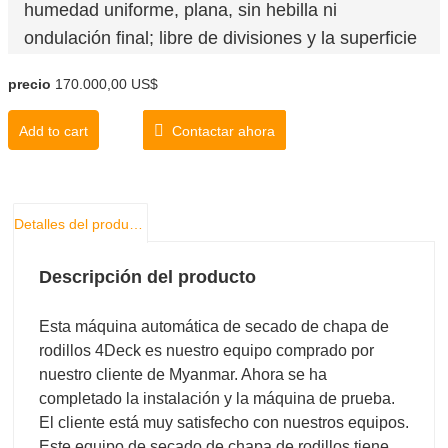
humedad uniforme, plana, sin hebilla ni
ondulación final; libre de divisiones y la superficie
está en buenas condiciones para el pegado.
precio
170.000,00 US$
Espesor de la chapa (mm): 0.8-8
Capacidad de secado (m³/h): 3-4.8
Add to cart
Contactar ahora
Contenido de agua terminada (%):10
Detalles del producto
Descripción del producto
Esta máquina automática de secado de chapa de
rodillos 4Deck es nuestro equipo comprado por
nuestro cliente de Myanmar. Ahora se ha
completado la instalación y la máquina de prueba.
El cliente está muy satisfecho con nuestros equipos.
Este equipo de secado de chapa de rodillos tiene