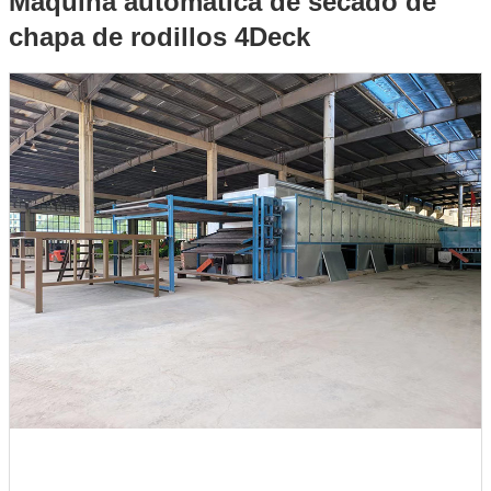
Máquina automática de secado de
chapa de rodillos 4Deck
chapa de rodillos 4Deck