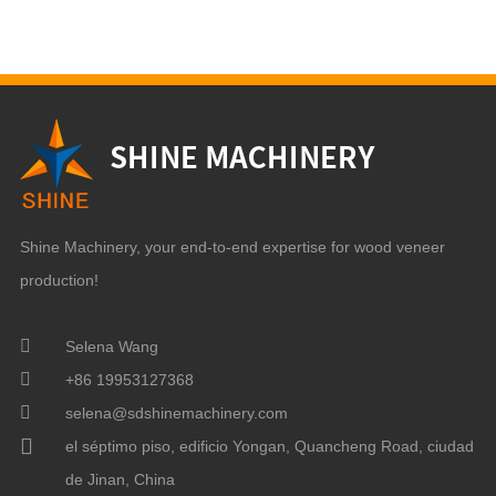
Shine Machinery, your end-to-end expertise for wood veneer
production!
Selena Wang
+86 19953127368
selena@sdshinemachinery.com
el séptimo piso, edificio Yongan, Quancheng Road, ciudad
de Jinan, China