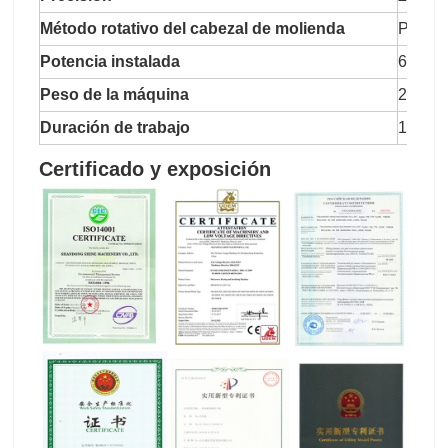
Método rotativo del cabezal de molienda
Por cin
Potencia instalada
6kw
Peso de la máquina
2800k
Duración de trabajo
1500 
Certificado y exposición