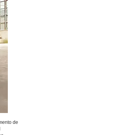
umento de
l