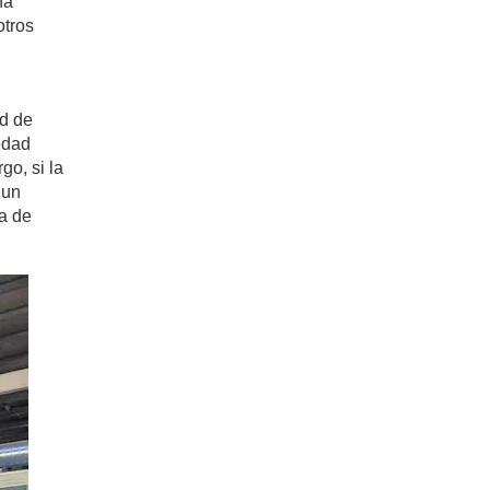
na
otros
ad de
edad
go, si la
 un
la de