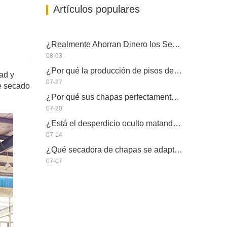
Artículos populares
¿Realmente Ahorran Dinero los Secadores de Chapa Más Grandes?
08-03
¿Por qué la producción de pisos de eucalipto necesita un secador de chapas?
ad y
07-27
de secado
¿Por qué sus chapas perfectamente secadas se rehumedecen?
07-20
¿Está el desperdicio oculto matando la capacidad real de su secador de chapas?
07-14
¿Qué secadora de chapas se adapta a su fábrica?
07-07