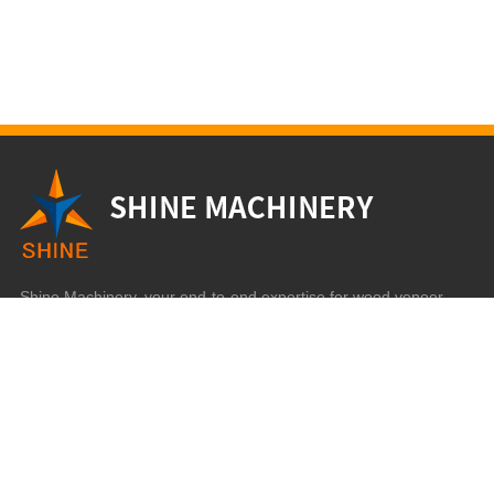
Shine Machinery, your end-to-end expertise for wood veneer
production!
Selena Wang
+86 19953127368
selena@sdshinemachinery.com