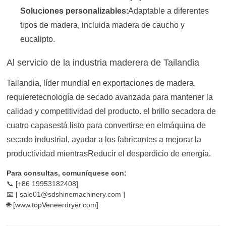
Soluciones personalizables
:Adaptable a diferentes
tipos de madera, incluida madera de caucho y
eucalipto.
Al servicio de la industria maderera de Tailandia
Tailandia, líder mundial en exportaciones de madera,
requiere
tecnología de secado avanzada
para mantener la
calidad y competitividad del producto. el brillo
secadora de
cuatro capas
está listo para convertirse en el
máquina de
secado industrial
, ayudar a los fabricantes a mejorar la
productividad mientras
Reducir el desperdicio de energía
.
Para consultas, comuníquese con:
📞 [+86 19953182408]
📧 [ sale01@sdshinemachinery.com ]
🌐 [www.topVeneerdryer.com]