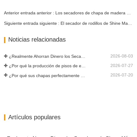
Anterior entrada anterior : Los secadores de chapa de madera Shine revolucionan la eficiencia del secado
Siguiente entrada siguiente : El secador de rodillos de Shine Machinery continúa impulsando el desarrollo de la industria de producción de chapas.
Noticias relacionadas
2026-08-03
¿Realmente Ahorran Dinero los Secadores de Chapa Más Grandes?
2026-07-27
¿Por qué la producción de pisos de eucalipto necesita un secador de chapas?
2026-07-20
¿Por qué sus chapas perfectamente secadas se rehumedecen?
Artículos populares