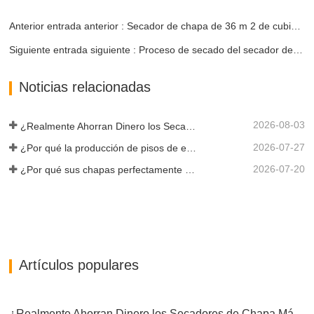
Anterior entrada anterior : Secador de chapa de 36 m 2 de cubierta recién instalado puesto en uso
Siguiente entrada siguiente : Proceso de secado del secador de chapa
Noticias relacionadas
2026-08-03
¿Realmente Ahorran Dinero los Secadores de Chapa Más Grandes?
2026-07-27
¿Por qué la producción de pisos de eucalipto necesita un secador de chapas?
2026-07-20
¿Por qué sus chapas perfectamente secadas se rehumedecen?
Artículos populares
¿Realmente Ahorran Dinero los Secadores de Chapa Más Grandes?